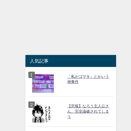
人気記事
「私がゴマキ」とかいう
神事件
【悲報】なろう主人公さ
ん、完全論破されてしま
う