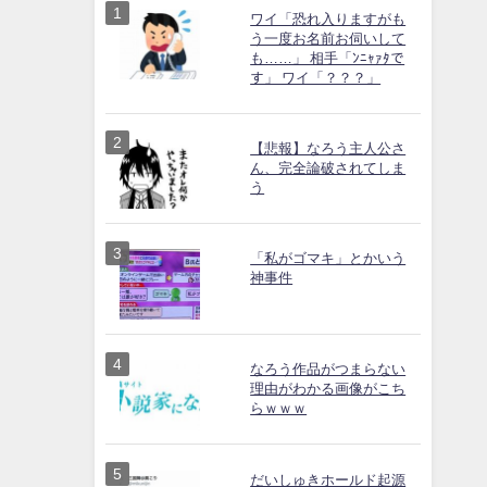
ワイ「恐れ入りますがも
う一度お名前お伺いして
も……」 相手「ﾝﾆｬｧﾀで
す」 ワイ「？？？」
【悲報】なろう主人公さ
ん、完全論破されてしま
う
「私がゴマキ」とかいう
神事件
なろう作品がつまらない
理由がわかる画像がこち
らｗｗｗ
だいしゅきホールド起源