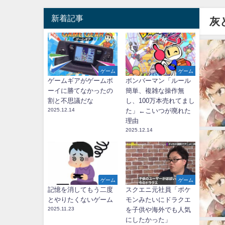
新着記事
灰
ゲーム
ゲーム
ゲームギアがゲームボ
ボンバーマン「ルール
ーイに勝てなかったの
簡単、複雑な操作無
割と不思議だな
し、100万本売れてまし
2025.12.14
た」←こいつが廃れた
理由
2025.12.14
ゲーム
ゲーム
記憶を消してもう二度
スクエニ元社員「ポケ
とやりたくないゲーム
モンみたいにドラクエ
2025.11.23
を子供や海外でも人気
にしたかった」