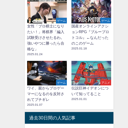
ゲーム
ゲーム
女性「プロ棋士になり
国産オンラインアクシ
たい！」将棋界「編入
ョンRPG『ブループロ
試験受けさせたるわ。
トコル』←なんだった
強いやつに勝ったら合
のこのゲーム
格な」
2025.01.18
2025.01.24
ゲーム
アニメ
ワイ、親からプロゲー
伝説巨神イデオンにつ
マーになるのを反対さ
いて知ってること
れてブチギレ
2025.01.01
2025.01.07
過去30日間の人気記事