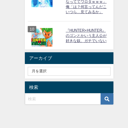
なっててワロタｗｗｗ」
俺「は？何言ってんだこ
いつら…見てみるか」
『HUNTER×HUNTER』
のゴンとかいう主人公が
好きな奴、ガチでいない
アーカイブ
検索