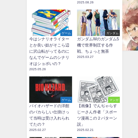
2025.08.26
ゲーム
ガンダム
今はシナリオライター
ガンダムWのガンダム5
とか良い奴がそこら辺
機で世界制圧する作
に沢山転がってるのに
戦、ちょっと無茶
なんでゲームのシナリ
2025.03.27
オはショボいの？
2025.05.26
ゲーム
マンガ
バイオハザードの洋館
【画像】でんぢゃらす
のバカらしい仕掛けっ
じーさん作者「スポー
て当時は受け入れられ
ツ漫画この２パターン
てたの？
説」
2025.02.27
2025.02.21