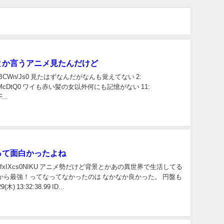
とか言うアニメ見たんだけど
.26 ID:QBCWn/Js0 見たはずなんだがなんも覚えてない 2:
7 ID:rpmMcDtQ0 ワイも赤い髪の女以外何にも記憶がない 11:
...
って面白かったよね
9.52 ID:hbfxIXcs0NIKU アニメ勢だけど背景とかあの異世界で生活してる
から最強！ってなってなかったのは なかなか良かった。 円盤も
) 13:32:38.99 ID...