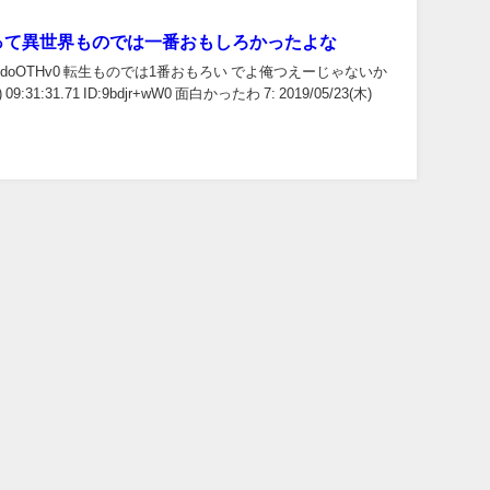
って異世界ものでは一番おもしろかったよな
4.36 ID:d3doOTHv0 転生ものでは1番おもろい でよ俺つえーじゃないか
9:31:31.71 ID:9bdjr+wW0 面白かったわ 7: 2019/05/23(木)