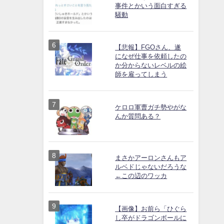
事件とかいう面白すぎる
騒動
【悲報】FGOさん、遂
になぜ仕事を依頼したの
か分からないレベルの絵
師を雇ってしまう
ケロロ軍曹ガチ勢やがな
んか質問ある？
まさかアーロンさんもア
ルベドじゃないだろうな
←この辺のワッカ
【画像】お前ら「ひぐら
し卒がドラゴンボールに