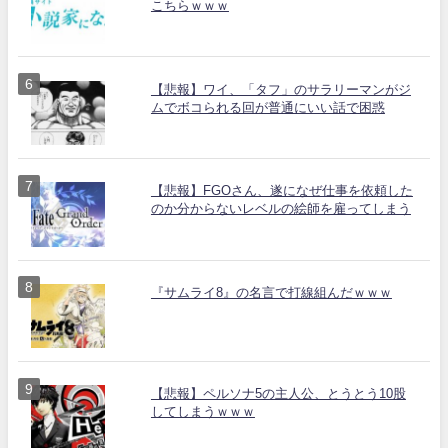
こちらｗｗｗ
【悲報】ワイ、「タフ」のサラリーマンがジ
ムでボコられる回が普通にいい話で困惑
【悲報】FGOさん、遂になぜ仕事を依頼した
のか分からないレベルの絵師を雇ってしまう
『サムライ8』の名言で打線組んだｗｗｗ
【悲報】ペルソナ5の主人公、とうとう10股
してしまうｗｗｗ