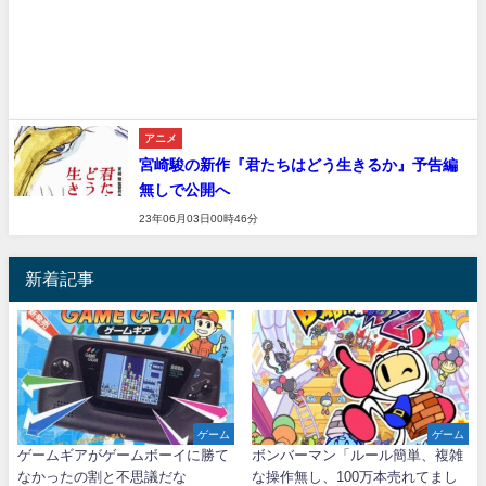
アニメ
宮崎駿の新作『君たちはどう生きるか』予告編
無しで公開へ
23年06月03日00時46分
新着記事
ゲーム
ゲーム
ゲームギアがゲームボーイに勝て
ボンバーマン「ルール簡単、複雑
なかったの割と不思議だな
な操作無し、100万本売れてまし