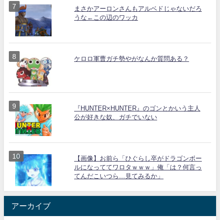
まさかアーロンさんもアルベドじゃないだろ
うな←この辺のワッカ
ケロロ軍曹ガチ勢やがなんか質問ある？
『HUNTER×HUNTER』のゴンとかいう主人
公が好きな奴、ガチでいない
【画像】お前ら「ひぐらし卒がドラゴンボー
ルになっててワロタｗｗｗ」俺「は？何言っ
てんだこいつら…見てみるか」
アーカイブ