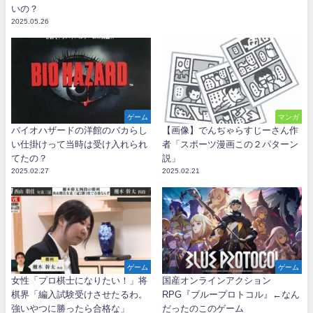
いの？
2025.05.26
ゲーム
マンガ
バイオハザードの洋館のバカらし
【画像】でんぢゃらすじーさん作
い仕掛けって当時は受け入れられ
者「スポーツ漫画この２パターン
てたの？
説」
2025.02.27
2025.02.21
ゲーム
ゲーム
女性「プロ棋士になりたい！」将
国産オンラインアクション
棋界「編入試験受けさせたるわ。
RPG『ブループロトコル』←なん
強いやつに勝ったら合格な」
だったのこのゲーム