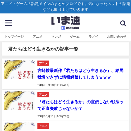
アニメ・ゲームの話題メインのまとめブログです。気になったネットの話題
なども取り上げていきます
トップページ
アニメ
マンガ
ゲーム
ラノベ
お問い合わせ
君たちはどう生きるかの記事一覧
アニメ
宮崎駿最新作『君たちはどう生きるか』、結局
我慢できずに情報解禁してしまうｗｗｗ
23年08月18日12時41分
アニメ
『君たちはどう生きるか』の宣伝しない戦法っ
て正直失敗じゃないか？
23年08月11日16時28分
アニメ