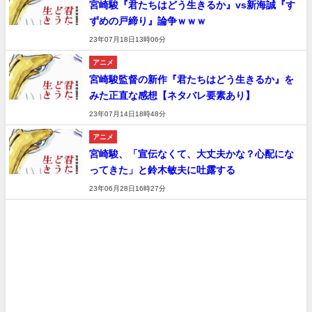
宮崎駿『君たちはどう生きるか』vs新海誠『す
ずめの戸締り』論争ｗｗｗ
23年07月18日13時06分
アニメ
宮崎駿監督の新作『君たちはどう生きるか』を
みた正直な感想【ネタバレ要素あり】
23年07月14日18時48分
アニメ
宮崎駿、「宣伝なくて、大丈夫かな？心配にな
ってきた」と鈴木敏夫に吐露する
23年06月28日16時27分