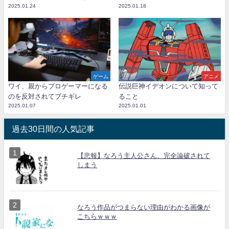
2025.01.24
2025.01.18
ゲーム
アニメ
ワイ、親からプロゲーマーになる
伝説巨神イデオンについて知って
のを反対されてブチギレ
ること
2025.01.07
2025.01.01
過去30日間の人気記事
【悲報】なろう主人公さん、完全論破されて
しまう
なろう作品がつまらない理由がわかる画像が
こちらｗｗｗ