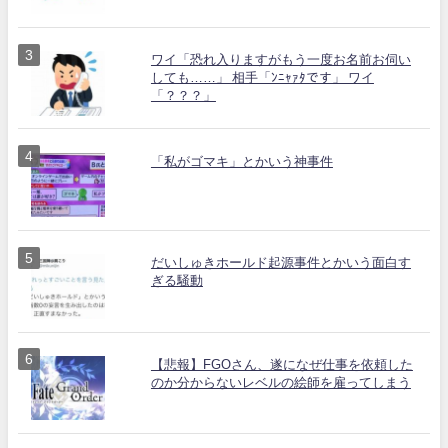
ワイ「恐れ入りますがもう一度お名前お伺い
しても……」 相手「ﾝﾆｬｧﾀです」 ワイ
「？？？」
「私がゴマキ」とかいう神事件
だいしゅきホールド起源事件とかいう面白す
ぎる騒動
【悲報】FGOさん、遂になぜ仕事を依頼した
のか分からないレベルの絵師を雇ってしまう