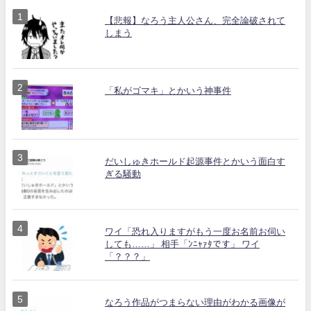
【悲報】なろう主人公さん、完全論破されて
しまう
「私がゴマキ」とかいう神事件
だいしゅきホールド起源事件とかいう面白す
ぎる騒動
ワイ「恐れ入りますがもう一度お名前お伺い
しても……」 相手「ﾝﾆｬｧﾀです」 ワイ
「？？？」
なろう作品がつまらない理由がわかる画像が